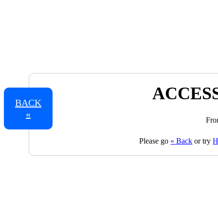
ACCESS
BACK
«
Fro
Please go
« Back
or try
H