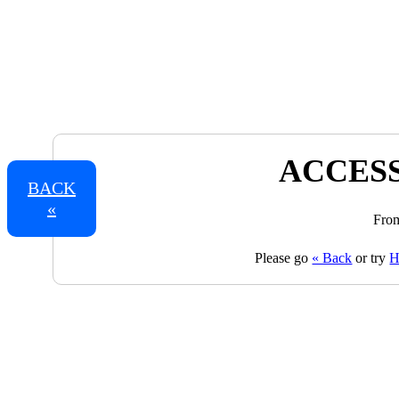
ACCESS
BACK
«
From
Please go
« Back
or try
H