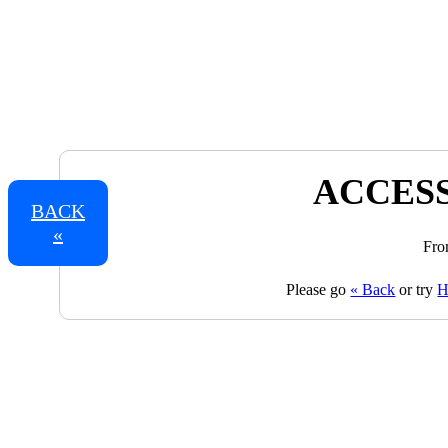
ACCESS
BACK
«
Fro
Please go
« Back
or try
H