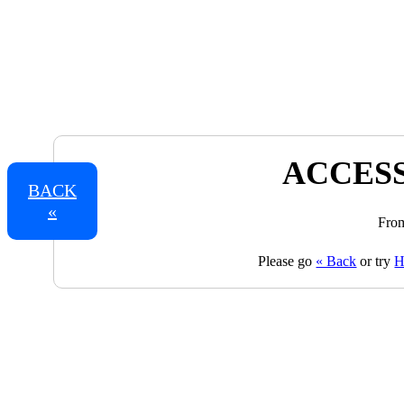
ACCESS
BACK
«
From
Please go
« Back
or try
H