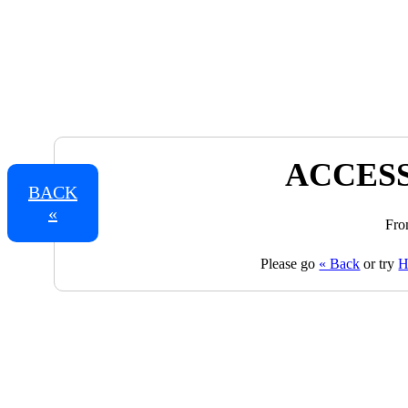
ACCESS
BACK
«
Fro
Please go
« Back
or try
H