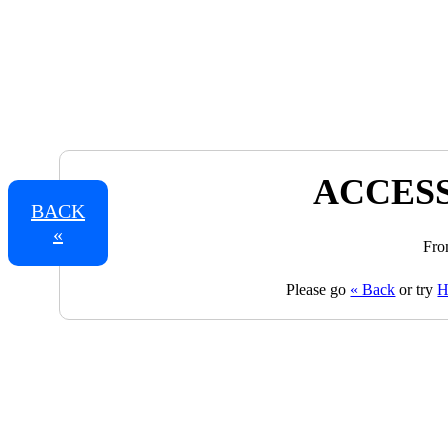
ACCESS
BACK
«
Fro
Please go
« Back
or try
H