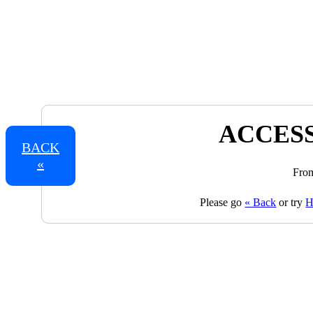
ACCESS
BACK
«
From
Please go
« Back
or try
H