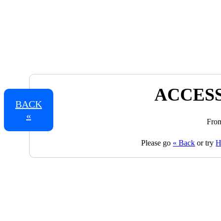
ACCESS
BACK
«
From
Please go
« Back
or try
H