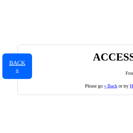
ACCESS
BACK
«
Fro
Please go
« Back
or try
H