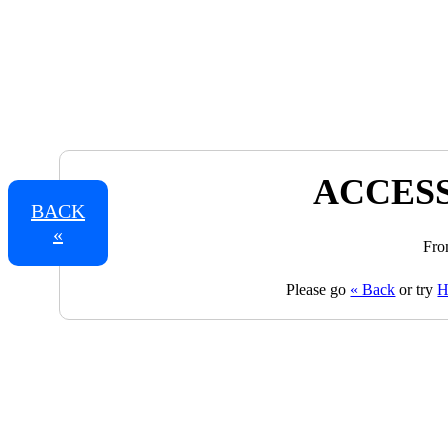
ACCESS
BACK
«
Fro
Please go
« Back
or try
H