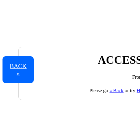
ACCESS
BACK
«
Fro
Please go
« Back
or try
H