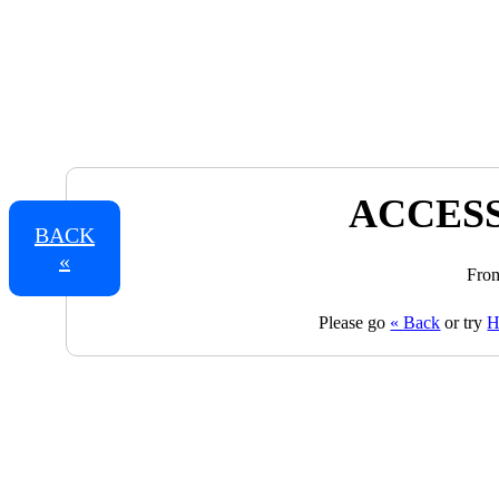
ACCESS
BACK
«
From
Please go
« Back
or try
H