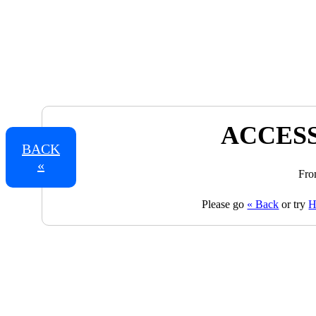
ACCESS
BACK
«
Fro
Please go
« Back
or try
H