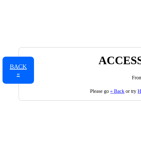
ACCESS
BACK
«
From
Please go
« Back
or try
H