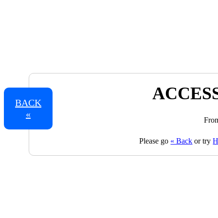
ACCESS
BACK
«
From
Please go
« Back
or try
H