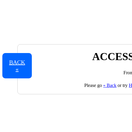
ACCESS
BACK
«
From
Please go
« Back
or try
H