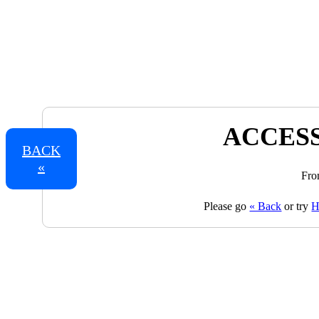
ACCESS
BACK
«
Fro
Please go
« Back
or try
H